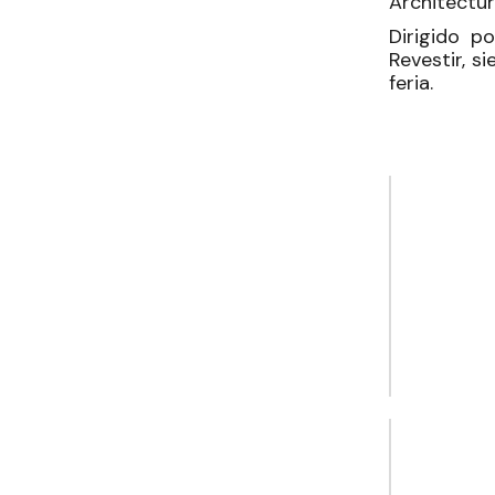
Architectur
Dirigido p
Revestir, s
feria.