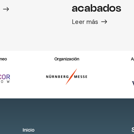
acabados
s
Leer más
áneo
Organización
A
Inicio