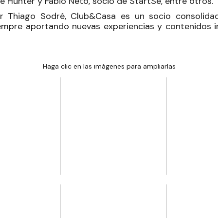
e Hunter y Fábio Neto, socio de StartSe, entre otros.
or Thiago Sodré, Club&Casa es un socio consolid
iempre aportando nuevas experiencias y contenidos i
Haga clic en las imágenes para ampliarlas