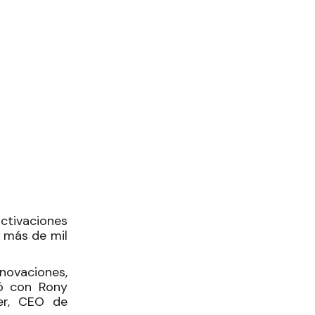
activaciones
 más de mil
novaciones,
tó con Rony
er, CEO de