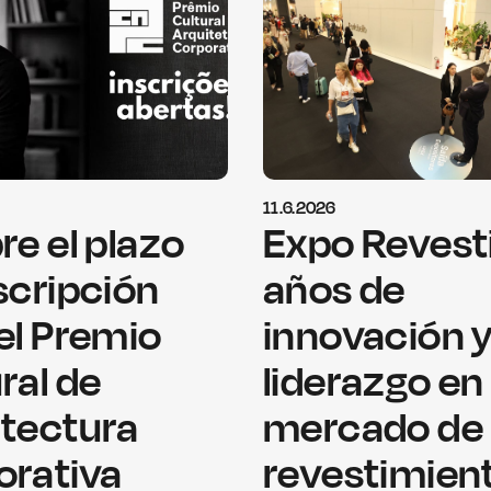
11.6.2026
re el plazo
Expo Revesti
scripción
años de
el Premio
innovación 
ral de
liderazgo en 
itectura
mercado de 
orativa
revestimien