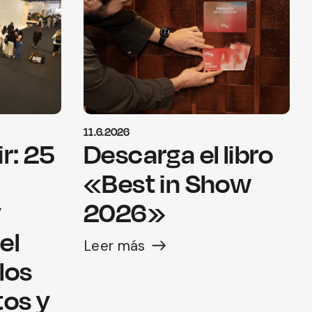
11.6.2026
r: 25
Descarga el libro
«Best in Show
y
2026»
el
Leer más
los
tos y