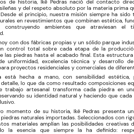
s de historia, Ikê Pedras nació del contacto dire
sileñas y del respeto absoluto por la materia prima q
 Desde el principio, nuestra misión siempre ha sido
urales en revestimientos que combinan estética, fun
ad, construyendo ambientes que atraviesan el 
d.
hoy con dos fábricas propias y un sólido parque indust
un control total sobre cada etapa de la producció
e las piedras hasta el acabado final. Esta estructur
 de uniformidad, excelencia técnica y desarrollo de
para proyectos residenciales y comerciales de diferen
 está hecha a mano, con sensibilidad estética, 
 detalle, lo que da como resultado composiciones eq
te trabajo artesanal transforma cada piedra en un
reservando su identidad natural y haciendo que cada
lusivo.
o momento de su historia, Ikê Pedras presenta un
 piedras naturales importadas. Seleccionados con rig
stos materiales amplían las posibilidades creativas 
do la esencia que siempre la ha definido: resp