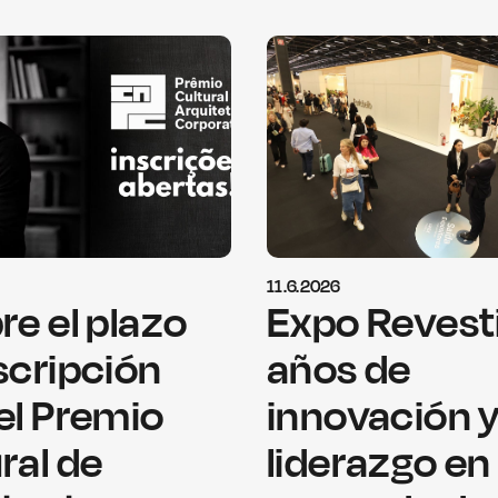
11.6.2026
re el plazo
Expo Revesti
scripción
años de
el Premio
innovación 
ral de
liderazgo en 