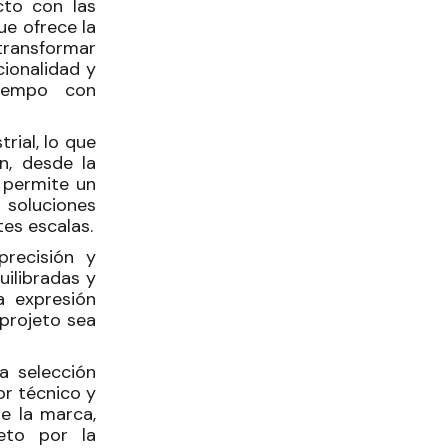
cto con las
ue ofrece la
 transformar
cionalidad y
tiempo con
rial, lo que
n, desde la
a permite un
 soluciones
tes escalas.
precisión y
uilibradas y
a expresión
 projeto sea
a selección
or técnico y
de la marca,
eto por la