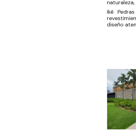
naturaleza,
Ikê Pedras
revestimie
diseño ate