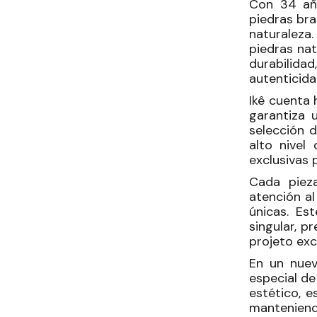
Con 34 año
piedras bra
naturaleza.
piedras nat
durabilid
autenticida
Ikê cuenta 
garantiza 
selección d
alto nivel
exclusivas 
Cada pieza
atención al
únicas. Es
singular, p
projeto exc
En un nuev
especial de
estético, e
mantenien