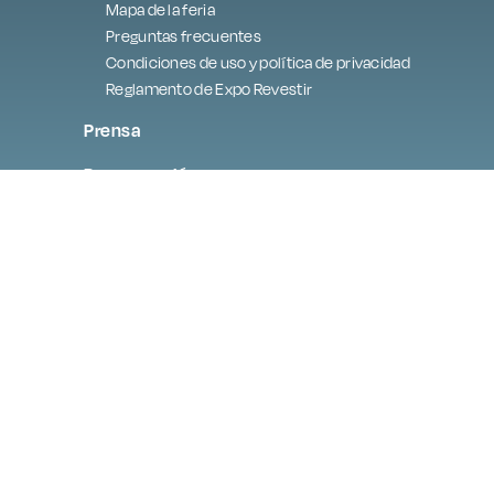
Mapa de la feria
Preguntas frecuentes
Condiciones de uso y política de privacidad
Reglamento de Expo Revestir
Prensa
Programación
Mejor de la exposición
Embajada digital
Contacte con
Zona de expositores
Acerca de LGPD
lgpd@exporevestir.com.br