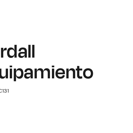
rdall
uipamiento
C131