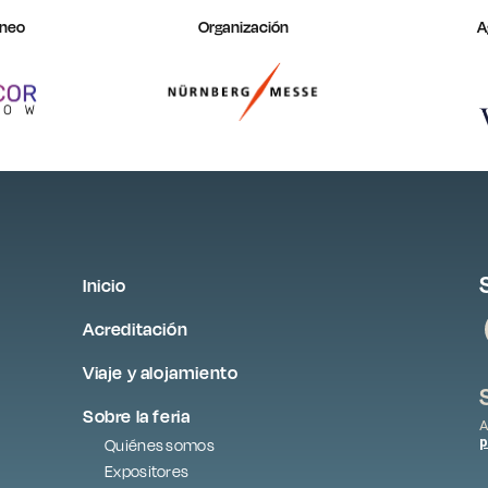
áneo
Organización
A
Inicio
Acreditación
Viaje y alojamiento
Sobre la feria
A
p
Quiénes somos
Expositores