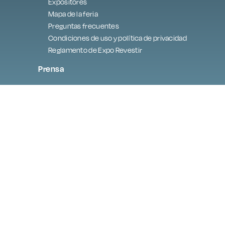
Expositores
Mapa de la feria
Preguntas frecuentes
Condiciones de uso y política de privacidad
Reglamento de Expo Revestir
Prensa
Programación
Mejor de la exposición
Embajada digital
Contacte con
Zona de expositores
Acerca de LGPD
lgpd@exporevestir.com.br