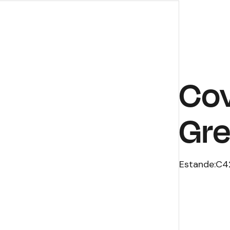
Cov
Gre
Estande:
C4